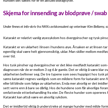
hunden det søkes for er en aktuell bidragsyter.
Skjema for innsending av blodprøve / swab
Under finnes et info-skriv fra NKKs avlskonsulent og veterinær Kim Bellamy, 
​Katarakt er relativt vanlig øyesykdom hos dvergpinscher og tysk pinsche
Katarakt er en uklarhet i linsen i hundens øye. Årsaken er at linsen t
egentlig skal være helt gjennomsiktig, uklar. Man skiller mellom medfø
over tid.
Hos tysk pinsher og dvergpinscher er det ikke-medfødt katarakt som e
diagnosen når de er mellom 3 og 6 år gamle. Det er viktig å være klar ov
uklarheten befinner seg. De tre typene som sees hyppigst hos tysk pin
søms katarakt regnes vanligvis som en mildere form for katarakt enn
eller bli blinde som følge av uklarheten. Enda mer alvorlig er det imi
sett verre enn å bare se dårlig. Hos de hundene som får alvorlige foran
omfattende etterbehandling fra eier. De fleste hunder som opereres fo
Katarakt kan altså være en alvorlig sykdom.
Det er imidlertid viktig å understreke at mange hunder med milde forme