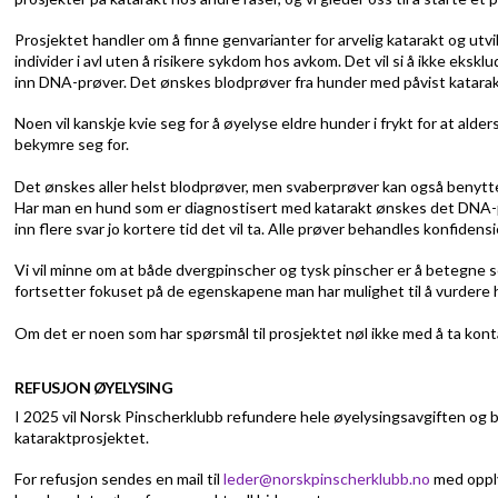
Prosjektet handler om å finne genvarianter for arvelig katarakt og utv
individer i avl uten å risikere sykdom hos avkom. Det vil si å ikke eks
inn DNA-prøver.
Det ønskes blodprøver fra hunder med påvist katarakt
Noen vil kanskje kvie seg for å øyelyse eldre hunder i frykt for at alde
bekymre seg for.
Det ønskes aller helst blodprøver, men svaberprøver kan også benytt
Har man en hund som er diagnostisert med katarakt ønskes det DNA-
inn flere svar jo kortere tid det vil ta.
Alle prøver behandles konfidens
Vi vil minne om at både dvergpinscher og tysk pinscher er å betegne so
fortsetter fokuset på de egenskapene man har mulighet til å vurdere 
Om det er noen som har spørsmål til prosjektet nøl ikke med å ta ko
REFUSJON ØYELYSING
I 2025 vil Norsk Pinscherklubb refundere hele øyelysingsavgiften og 
kataraktprosjektet.
For refusjon sendes en mail til
leder@norskpinscherklubb.no
med opply