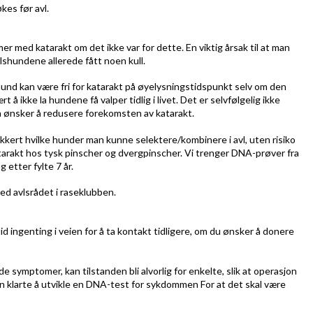
kes før avl.
emer med katarakt om det ikke var for dette.
En viktig årsak til at man
lshundene allerede fått noen kull.
 hund kan være fri for katarakt på øyelysningstidspunkt selv om den
å ikke la hundene få valper tidlig i livet. Det er selvfølgelig ikke
 ønsker å redusere forekomsten av katarakt.
kert hvilke hunder man kunne selektere/kombinere i avl, uten risiko
arakt hos tysk pinscher og dvergpinscher. Vi trenger DNA-prøver fra
etter fylte 7 år.
ed avlsrådet i raseklubben.
d ingenting i veien for å ta kontakt tidligere, om du ønsker å donere
symptomer, kan tilstanden bli alvorlig for enkelte, slik at operasjon
 man klarte å utvikle en DNA-test for sykdommen For at det skal være