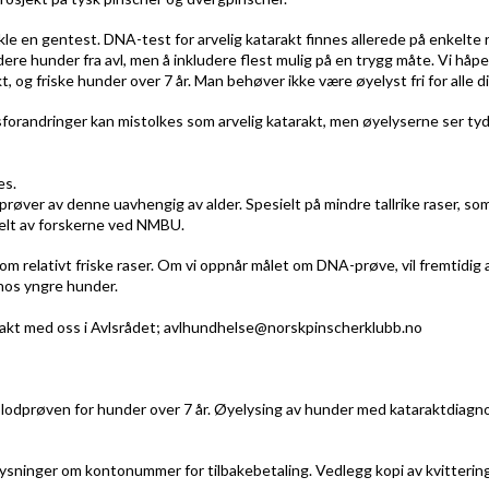
ikle en gentest.
DNA-test for arvelig katarakt finnes allerede på enkelte
kludere hunder fra avl, men å inkludere flest mulig på en trygg måte. Vi 
, og friske hunder over 7 år.
Man behøver ikke være øyelyst fri for alle di
rsforandringer kan mistolkes som arvelig katarakt, men øyelyserne ser tydel
es.
prøver av denne uavhengig av alder.
Spesielt på mindre tallrike raser, som
ielt av forskerne ved NMBU.
m relativt friske raser.
Om vi oppnår målet om DNA-prøve, vil fremtidig 
hos yngre hunder.
ntakt med oss i Avlsrådet; avlhundhelse@norskpinscherklubb.no
blodprøven for hunder over 7 år. Øyelysing av hunder med kataraktdiagn
sninger om kontonummer for tilbakebetaling. Vedlegg kopi av kvittering f