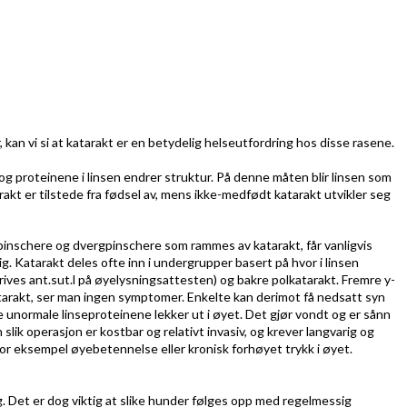
, kan vi si at katarakt er en betydelig helseutfordring hos disse rasene.
 og proteinene i linsen endrer struktur. På denne måten blir linsen som
akt er tilstede fra fødsel av, mens ikke-medfødt katarakt utvikler seg
 pinschere og dvergpinschere som rammes av katarakt, får vanligvis
ig. Katarakt deles ofte inn i undergrupper basert på hvor i linsen
ives ant.sut.l på øyelysningsattesten) og bakre polkatarakt. Fremre y-
tarakt, ser man ingen symptomer. Enkelte kan derimot få nedsatt syn
de unormale linseproteinene lekker ut i øyet. Det gjør vondt og er sånn
 slik operasjon er kostbar og relativt invasiv, og krever langvarig og
or eksempel øyebetennelse eller kronisk forhøyet trykk i øyet.
g. Det er dog viktig at slike hunder følges opp med regelmessig