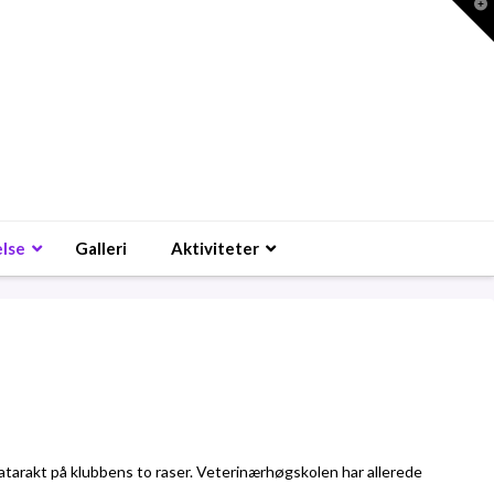
T
t
W
lse
Galleri
Aktiviteter
tarakt på klubbens to raser.
Veterinærhøgskolen har allerede