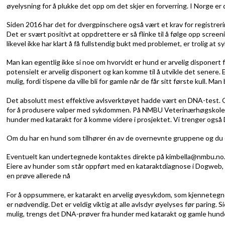
øyelysning for å plukke det opp om det skjer en forverring. I Norge er
Siden 2016 har det for dvergpinschere også vært et krav for registrer
Det er svært positivt at oppdrettere er så flinke til å følge opp scre
likevel ikke har klart å få fullstendig bukt med problemet, er trolig 
Man kan egentlig ikke si noe om hvorvidt er hund er arvelig disponert 
potensielt er arvelig disponert og kan komme til å utvikle det senere. Et
mulig, fordi tispene da ville bli for gamle når de får sitt første kull.
Man b
Det absolutt mest effektive avlsverktøyet hadde vært en DNA-test. Om
for å produsere valper med sykdommen. På NMBU Veterinærhøgskolen, s
hunder med katarakt for å komme videre i prosjektet.
Vi trenger også 
Om du har en hund som tilhører én av de overnevnte gruppene og du er 
Eventuelt kan undertegnede kontaktes direkte på kimbella@nmbu.no
Eiere av hunder som står oppført med en kataraktdiagnose i Dogweb, vil
en prøve allerede nå
For å oppsummere, er katarakt en arvelig øyesykdom, som kjennetegnes 
er nødvendig. Det er veldig viktig at alle avlsdyr øyelyses før paring.
mulig, trengs det DNA-prøver fra hunder med katarakt og gamle hunder