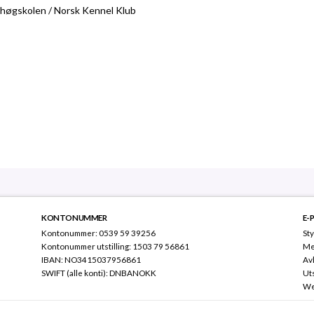
ærhøgskolen / Norsk Kennel Klub
KONTONUMMER
E-
Kontonummer: 0539 59 39256
Sty
Kontonummer utstilling: 1503 79 56861
Me
IBAN: NO3415037956861
Av
SWIFT (alle konti): DNBANOKK
Uts
We