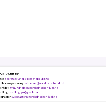
POST ADRESSER
ret:
sekretaer@norskpinscherklubb.no
dlemsregistrering:
sekretaer@norskpinscherklubb.no
lsrådet:
avlhundhelse@norskpinscherklubb.no
tilling:
utstillingnpk@gmail.com
bmaster:
webmaster@norskpinscherklubb.no