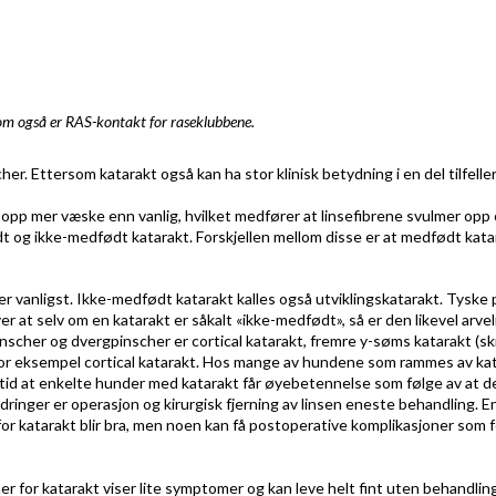
som også er RAS-kontakt for raseklubbene.
r. Ettersom katarakt også kan ha stor klinisk betydning i en del tilfeller
ar opp mer væske enn vanlig, hvilket medfører at linsefibrene svulmer opp
dt og ikke-medfødt katarakt. Forskjellen mellom disse er at medfødt katar
r vanligst. Ikke-medfødt katarakt kalles også utviklingskatarakt. Tyske
er at selv om en katarakt er såkalt «ikke-medfødt», så er den likevel arvel
scher og dvergpinscher er cortical katarakt, fremre y-søms katarakt (skr
 for eksempel cortical katarakt. Hos mange av hundene som rammes av ka
dlertid at enkelte hunder med katarakt får øyebetennelse som følge av at 
dringer er operasjon og kirurgisk fjerning av linsen eneste behandling.
En
r katarakt blir bra, men noen kan få postoperative komplikasjoner som f
r for katarakt viser lite symptomer og kan leve helt fint uten behandlin