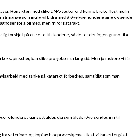
 raser. Hensikten med slike DNA-tester er å kunne bruke flest mulig
håper så mange som mulig vil bidra med å øyelyse hundene sine og sende
agnoser for å bli med, men fri for katarakt.
ig forskjell på disse to tilstandene, så det er det ingen grunn til å
 f.eks. pinscher, kan slike prosjekter ta lang tid.
Men jo raskere vi får
avlsarbeid med tanke på katarakt forbedres, samtidig som man
ose refunderes uansett alder, dersom blodprøve sendes inn til
ra veterinær, og kopi av blodprøveskjema slik at vi kan ettergå at