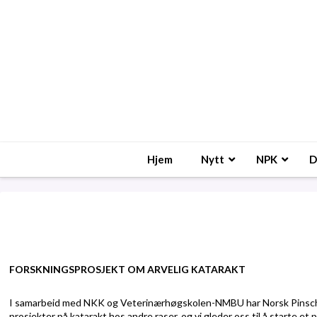
Hjem
Nytt
NPK
D
FORSKNINGSPROSJEKT OM ARVELIG KATARAKT
I samarbeid med NKK og Veterinærhøgskolen-NMBU har Norsk Pinscherkl
prosjekter på katarakt hos andre raser,
og vi gleder oss til å starte et