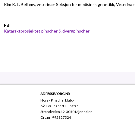
​Kim K. L. Bellamy, veterinær Seksjon for medisinsk genetikk, Veterin
Pdf
Kataraktprosjektet pinscher & dvergpinscher
ADRESSE / ORG.NR
Norsk Pinscherklubb
c/o Eva Jeanett Hunstad
Strandveien 42, 3050 Mjøndalen
Org.nr: 992327324