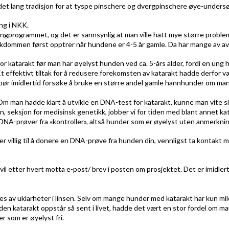
 det lang tradisjon for at tyspe pinschere og dvergpinschere øye-undersø
ing i NKK.
eningprogrammet, og det er sannsynlig at man ville hatt mye større probl
at sykdommen først opptrer når hundene er 4-5 år gamle. Da har mange av av
for katarakt før man har øyelyst hunden ved ca. 5-års alder, fordi en ung
 effektivt tiltak for å redusere forekomsten av katarakt hadde derfor vært 
ør imidlertid forsøke å bruke en større andel gamle hannhunder om man
 man hadde klart å utvikle en DNA-test for katarakt, kunne man vite sik
eksjon for medisinsk genetikk, jobber vi for tiden med blant annet kat
DNA-prøver fra «kontroller», altså hunder som er øyelyst uten anmerkning 
villig til å donere en DNA-prøve fra hunden din, vennligst ta kontakt m
.
 etter hvert motta e-post/ brev i posten om prosjektet. Det er imidlerti
av uklarheter i linsen. Selv om mange hunder med katarakt har kun milde 
 Siden katarakt oppstår så sent i livet, hadde det vært en stor fordel om
 som er øyelyst fri.