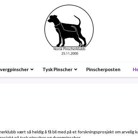
vergpinscher
Tysk Pinscher
Pinscherposten
He
ubb vært så heldig å få bli med på et forskningsprosjekt om arvelig ka
 prosjekt på tysk pinscher og dvergpinscher.