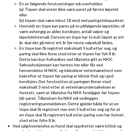
Én av følgende forutsetninger må overholdes:
(a) Tispen skal enten ikke være paret på første løpetid
eller
(b) tispen skal være minst 18 mnd ved paringstidspunktet.
Hvorvidt en tispe kan pares på to påfølgende løpetider, vil
være avhengig av alder, kondisjon, antall valper og
løpetidsintervall. Dersom en tispe har to kull i løpet av ett
år, skal det gå minst ett år før neste valpekull fødes.
En tispe kan få registret maksimalt 5 kull etter seg, og
paring skal ikke finne sted etter at tispen har fylt 8 år.
Dette kan kun frafravikes ved tillatelse gitt av NKK.
Søknadsskjemaet kan hentes her eller fås ved
henvendelse til NKK, og inkluderer veterinærattest som
bekrefter at tispen før paring er klinisk frisk og i god
kondisjon. Det forutsettes at paringen finner sted
maksimalt 3 mnd etter at veterinærundersøkelsen er
foretatt, samt at tillatelse fra NKK foreligger før tispen
blir paret. Tillatelsen fra NKK må vedlegges
registreringsanmeldelsen. Dette gjelder både for at en
tispe skal få registrert mer enn 5 kull etter seg og for at
en tispe skal få registrert kull etter paring som har funnet
sted etter fylte 8 år.
Ved salg/overlatelse av hund skal oppdretter være kritisk og