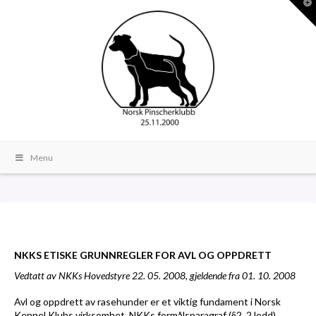
T
t
W
Menu
NKKS ETISKE GRUNNREGLER FOR AVL OG OPPDRETT
Vedtatt av NKKs Hovedstyre 22. 05. 2008, gjeldende fra 01. 10. 2008
Avl og oppdrett av rasehunder er et viktig fundament i Norsk
Kennel Klubs virksomhet. NKKs formålsparagraf (§2, 2.ledd)