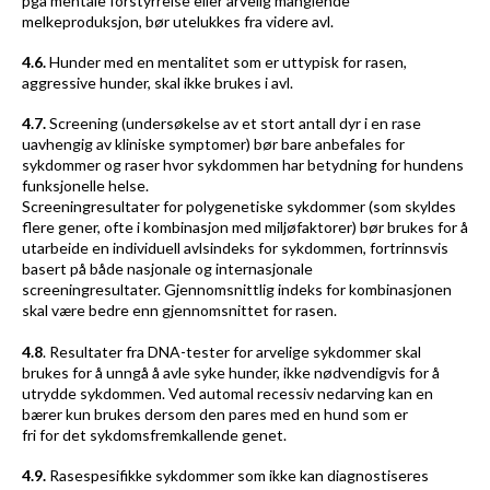
pga mentale forstyrrelse eller arvelig manglende
melkeproduksjon, bør utelukkes fra videre avl.
4.6.
Hunder med en mentalitet som er uttypisk for rasen,
aggressive hunder, skal ikke brukes i avl.
4.7.
Screening (undersøkelse av et stort antall dyr i en rase
uavhengig av kliniske symptomer) bør bare anbefales for
sykdommer og raser hvor sykdommen har betydning for hundens
funksjonelle helse.
Screeningresultater for polygenetiske sykdommer (som skyldes
flere gener, ofte i kombinasjon med miljøfaktorer) bør brukes for å
utarbeide en individuell avlsindeks for sykdommen, fortrinnsvis
basert på både nasjonale og internasjonale
screeningresultater. Gjennomsnittlig indeks for kombinasjonen
skal være bedre enn gjennomsnittet for rasen.
4.8
. Resultater fra DNA-tester for arvelige sykdommer skal
brukes for å unngå å avle syke hunder, ikke nødvendigvis for å
utrydde sykdommen. Ved automal recessiv nedarving kan en
bærer kun brukes dersom den pares med en hund som er
fri for det sykdomsfremkallende genet.
4.9.
Rasespesifikke sykdommer som ikke kan diagnostiseres