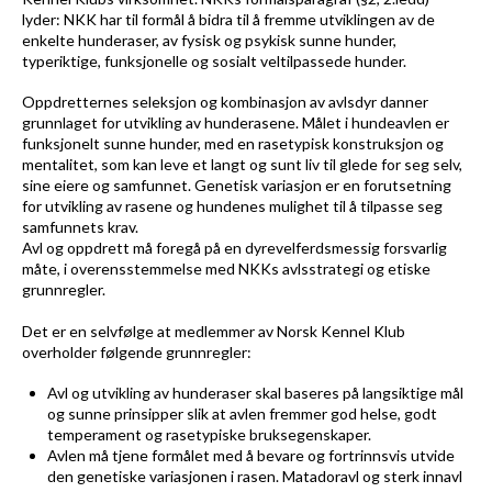
lyder: NKK har til formål å bidra til å fremme utviklingen av de
enkelte hunderaser, av fysisk og psykisk sunne hunder,
typeriktige, funksjonelle og sosialt veltilpassede hunder.
Oppdretternes seleksjon og kombinasjon av avlsdyr danner
grunnlaget for utvikling av hunderasene. Målet i hundeavlen er
funksjonelt sunne hunder, med en rasetypisk konstruksjon og
mentalitet, som kan leve et langt og sunt liv til glede for seg selv,
sine eiere og samfunnet. Genetisk variasjon er en forutsetning
for utvikling av rasene og hundenes mulighet til å tilpasse seg
samfunnets krav.
Avl og oppdrett må foregå på en dyrevelferdsmessig forsvarlig
måte, i overensstemmelse med NKKs avlsstrategi og etiske
grunnregler.
Det er en selvfølge at medlemmer av Norsk Kennel Klub
overholder følgende grunnregler:
Avl og utvikling av hunderaser skal baseres på langsiktige mål
og sunne prinsipper slik at avlen fremmer god helse, godt
temperament og rasetypiske bruksegenskaper.
Avlen må tjene formålet med å bevare og fortrinnsvis utvide
den genetiske variasjonen i rasen. Matadoravl og sterk innavl