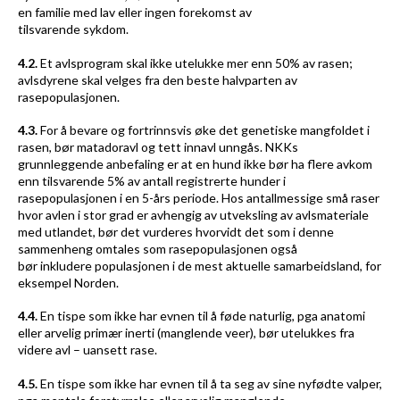
en familie med lav eller ingen forekomst av
tilsvarende sykdom.
4.2.
Et avlsprogram skal ikke utelukke mer enn 50% av rasen;
avlsdyrene skal velges fra den beste halvparten av
rasepopulasjonen.
4.3.
For å bevare og fortrinnsvis øke det genetiske mangfoldet i
rasen, bør matadoravl og tett innavl unngås. NKKs
grunnleggende anbefaling er at en hund ikke bør ha flere avkom
enn tilsvarende 5% av antall registrerte hunder i
rasepopulasjonen i en 5-års periode. Hos antallmessige små raser
hvor avlen i stor grad er avhengig av utveksling av avlsmateriale
med utlandet, bør det vurderes hvorvidt det som i denne
sammenheng omtales som rasepopulasjonen også
bør inkludere populasjonen i de mest aktuelle samarbeidsland, for
eksempel Norden.
4.4.
En tispe som ikke har evnen til å føde naturlig, pga anatomi
eller arvelig primær inerti (manglende veer), bør utelukkes fra
videre avl – uansett rase.
4.5.
En tispe som ikke har evnen til å ta seg av sine nyfødte valper,