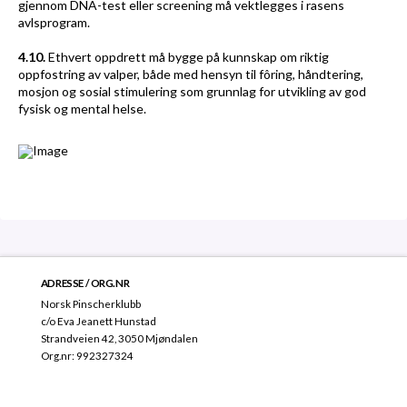
gjennom DNA-test eller screening må vektlegges i rasens
avlsprogram.
4.10.
Ethvert oppdrett må bygge på kunnskap om riktig
oppfostring av valper, både med hensyn til fôring, håndtering,
mosjon og sosial stimulering som grunnlag for utvikling av god
fysisk og mental helse.
ADRESSE / ORG.NR
Norsk Pinscherklubb
c/o Eva Jeanett Hunstad
Strandveien 42, 3050 Mjøndalen
Org.nr: 992327324