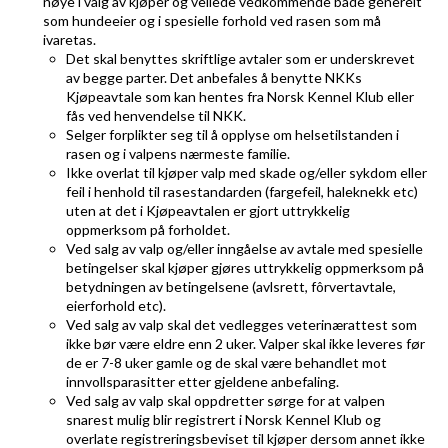
nøye i valg av kjøper og veilede vedkommende både generelt
som hundeeier og i spesielle forhold ved rasen som må
ivaretas.
Det skal benyttes skriftlige avtaler som er underskrevet
av begge parter. Det anbefales å benytte NKKs
Kjøpeavtale som kan hentes fra Norsk Kennel Klub eller
fås ved henvendelse til NKK.
Selger forplikter seg til å opplyse om helsetilstanden i
rasen og i valpens nærmeste familie.
Ikke overlat til kjøper valp med skade og/eller sykdom eller
feil i henhold til rasestandarden (fargefeil, haleknekk etc)
uten at det i Kjøpeavtalen er gjort uttrykkelig
oppmerksom på forholdet.
Ved salg av valp og/eller inngåelse av avtale med spesielle
betingelser skal kjøper gjøres uttrykkelig oppmerksom på
betydningen av betingelsene (avlsrett, fôrvertavtale,
eierforhold etc).
Ved salg av valp skal det vedlegges veterinærattest som
ikke bør være eldre enn 2 uker. Valper skal ikke leveres før
de er 7-8 uker gamle og de skal være behandlet mot
innvollsparasitter etter gjeldene anbefaling.
Ved salg av valp skal oppdretter sørge for at valpen
snarest mulig blir registrert i Norsk Kennel Klub og
overlate registreringsbeviset til kjøper dersom annet ikke