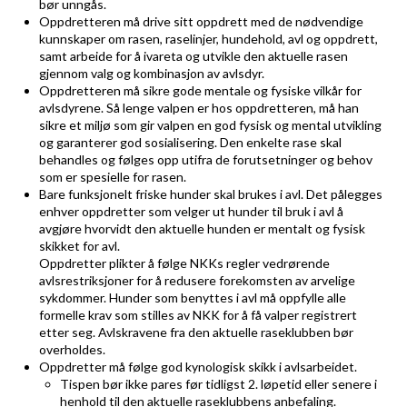
bør unngås.
Oppdretteren må drive sitt oppdrett med de nødvendige
kunnskaper om rasen, raselinjer, hundehold, avl og oppdrett,
samt arbeide for å ivareta og utvikle den aktuelle rasen
gjennom valg og kombinasjon av avlsdyr.
Oppdretteren må sikre gode mentale og fysiske vilkår for
avlsdyrene. Så lenge valpen er hos oppdretteren, må han
sikre et miljø som gir valpen en god fysisk og mental utvikling
og garanterer god sosialisering. Den enkelte rase skal
behandles og følges opp utifra de forutsetninger og behov
som er spesielle for rasen.
Bare funksjonelt friske hunder skal brukes i avl. Det pålegges
enhver oppdretter som velger ut hunder til bruk i avl å
avgjøre hvorvidt den aktuelle hunden er mentalt og fysisk
skikket for avl.
Oppdretter plikter å følge NKKs regler vedrørende
avlsrestriksjoner for å redusere forekomsten av arvelige
sykdommer. Hunder som benyttes i avl må oppfylle alle
formelle krav som stilles av NKK for å få valper registrert
etter seg. Avlskravene fra den aktuelle raseklubben bør
overholdes.
Oppdretter må følge god kynologisk skikk i avlsarbeidet.
Tispen bør ikke pares før tidligst 2. løpetid eller senere i
henhold til den aktuelle raseklubbens anbefaling.