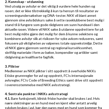
2. Kunnskap - utdanning
Ved utvalg av avlsdyr er det viktig å vurdere hele hunden og
rasen; det er ikke tilstrekkelig å kun ta hensyn til resultater av
screeningundersøkelser og DNA-tester. NKK vil blant annet
gjennom sine avlsrådskurs søke å sette raseklubbene best mulig i
stand til å fungere som gode rådgivere om sunn hundeavl i den
aktuelle rasen. Videre vil NKK søke å utdanne oppdrettere for på
best mulig måte gjøre det mulig for dem å kunne selektere og
kombinere avlsdyr slik at risikoen for syke avkom reduseres, samt
fokusere på viktigheten av valpenes totale oppvekstmiljø. Dette
vil NKK gjøre gjennom sentral og regional kursvirksomhet,
skriftlig materiale i form av bøker, kompendier og artikler samt
rådgivning av kvalifiserte fagfolk.
3. Plikter
Medlemmer av NKK plikter i sitt oppdrett å overholde NKKs
Etiske grunnregler for avl og oppdrett, FCIs internasjonale
avlsregler, FCIs Code of Breeding Ethics samt drive sitt oppdrett
i overensstemmelse med NKK avlsstrategi.
4. Sentrale punkter i NKKs avlsstrategi
4.1.
Bare funksjonelt, klinisk friske hunder skal brukes i avl. Hvis
nære slektninger av en hund med en kjent eller antatt arvelig
sykdom brukes i avl, bør den pares med en hund som kommer fra