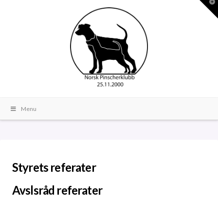
T
t
W
Menu
Styrets referater
Avslsråd referater