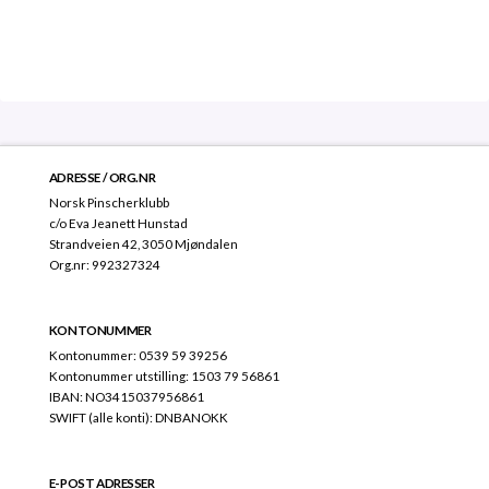
ADRESSE / ORG.NR
Norsk Pinscherklubb
c/o Eva Jeanett Hunstad
Strandveien 42, 3050 Mjøndalen
Org.nr: 992327324
KONTONUMMER
Kontonummer: 0539 59 39256
Kontonummer utstilling: 1503 79 56861
IBAN: NO3415037956861
SWIFT (alle konti): DNBANOKK
E-POST ADRESSER