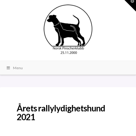
T
t
W
Menu
Årets rallylydighetshund
2021