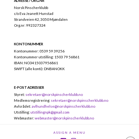
ADRESSE / ORG.NR
Norsk Pinscherklubb
c/o Eva Jeanett Hunstad
Strandveien 42, 3050 Mjøndalen
Org.nr: 992327324
KONTONUMMER
Kontonummer: 0539 59 39256
Kontonummer utstilling: 1503 79 56861
IBAN: NO3415037956861
SWIFT (alle konti): DNBANOKK
E-POST ADRESSER
Styret:
sekretaer@norskpinscherklubb.no
Medlemsregistrering:
sekretaer@norskpinscherklubb.no
Avlsrådet:
avlhundhelse@norskpinscherklubb.no
Utstilling:
utstillingnpk@gmail.com
Webmaster:
webmaster@norskpinscherklubb.no
ASSIGN A MENU