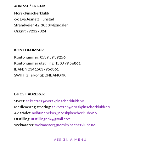
ADRESSE / ORG.NR
Norsk Pinscherklubb
c/o Eva Jeanett Hunstad
Strandveien 42, 3050 Mjøndalen
Org.nr: 992327324
KONTONUMMER
Kontonummer: 0539 59 39256
Kontonummer utstilling: 1503 79 56861
IBAN: NO3415037956861
SWIFT (alle konti): DNBANOKK
E-POST ADRESSER
Styret:
sekretaer@norskpinscherklubb.no
Medlemsregistrering:
sekretaer@norskpinscherklubb.no
Avlsrådet:
avlhundhelse@norskpinscherklubb.no
Utstilling:
utstillingnpk@gmail.com
Webmaster:
webmaster@norskpinscherklubb.no
ASSIGN A MENU