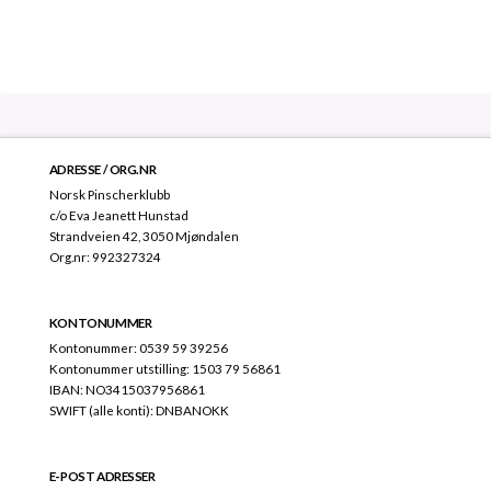
ADRESSE / ORG.NR
Norsk Pinscherklubb
c/o Eva Jeanett Hunstad
Strandveien 42, 3050 Mjøndalen
Org.nr: 992327324
KONTONUMMER
Kontonummer: 0539 59 39256
Kontonummer utstilling: 1503 79 56861
IBAN: NO3415037956861
SWIFT (alle konti): DNBANOKK
E-POST ADRESSER