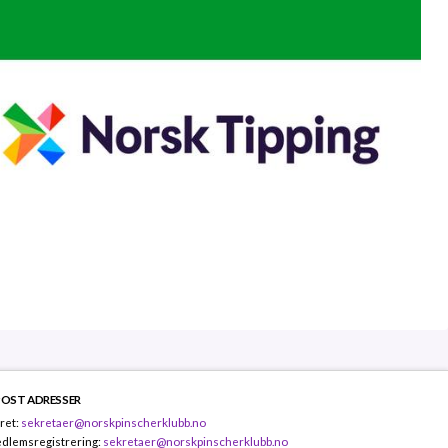
POST ADRESSER
ret:
sekretaer@norskpinscherklubb.no
dlemsregistrering:
sekretaer@norskpinscherklubb.no