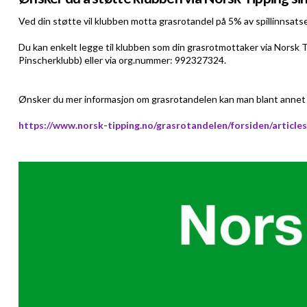
Ved din støtte vil klubben motta grasrotandel på 5% av spillinnsats
Du kan enkelt legge til klubben som din grasrotmottaker via Norsk T
Pinscherklubb) eller via org.nummer: 992327324.
Ønsker du mer informasjon om grasrotandelen kan man blant annet 
https://www.norsk-tipping.no/grasrotandelen/forsiden/article