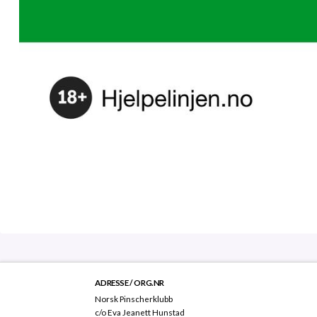
ADRESSE / ORG.NR
Norsk Pinscherklubb
c/o Eva Jeanett Hunstad