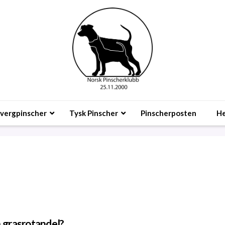
vergpinscher
Tysk Pinscher
Pinscherposten
He
n grasrotandel?