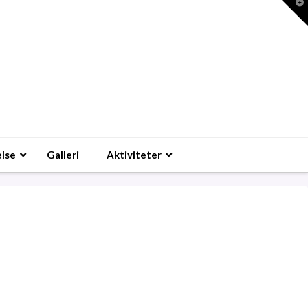
T
t
W
lse
Galleri
Aktiviteter