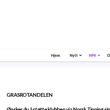
Hjem
Nytt
NPK
D
GRASROTANDELEN
Ønsker du å støtte klubben via Norsk Tipping si