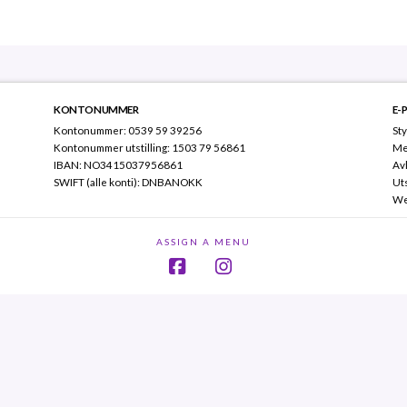
KONTONUMMER
E-
Kontonummer: 0539 59 39256
Sty
Kontonummer utstilling: 1503 79 56861
Me
IBAN: NO3415037956861
Av
SWIFT (alle konti): DNBANOKK
Uts
We
ASSIGN A MENU
Facebook
Instagram