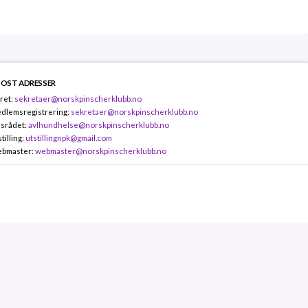
POST ADRESSER
ret:
sekretaer@norskpinscherklubb.no
dlemsregistrering:
sekretaer@norskpinscherklubb.no
lsrådet:
avlhundhelse@norskpinscherklubb.no
tilling:
utstillingnpk@gmail.com
bmaster:
webmaster@norskpinscherklubb.no