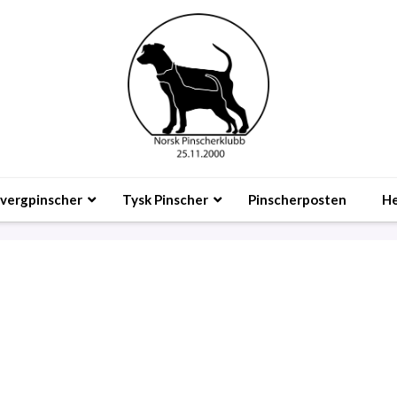
vergpinscher
Tysk Pinscher
Pinscherposten
He