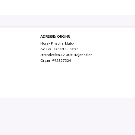
ADRESSE / ORG.NR
Norsk Pinscherklubb
c/o Eva Jeanett Hunstad
Strandveien 42, 3050 Mjøndalen
Org.nr: 992327324