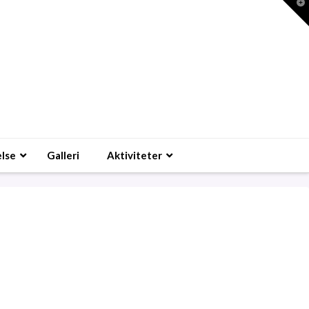
T
t
W
lse
Galleri
Aktiviteter