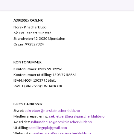
ADRESSE / ORG.NR
Norsk Pinscherklubb
c/o Eva Jeanett Hunstad
Strandveien 42, 3050 Mjøndalen
Org.nr: 992327324
KONTONUMMER
Kontonummer: 0539 59 39256
Kontonummer utstilling: 1503 79 56861
IBAN: NO3415037956861
SWIFT (alle konti): DNBANOKK
E-POST ADRESSER
Styret:
sekretaer@norskpinscherklubb.no
Medlemsregistrering:
sekretaer@norskpinscherklubb.no
Avlsrådet:
avlhundhelse@norskpinscherklubb.no
Utstilling:
utstillingnpk@gmail.com
Webmaster:
webmaster@norskpinscherklubb.no