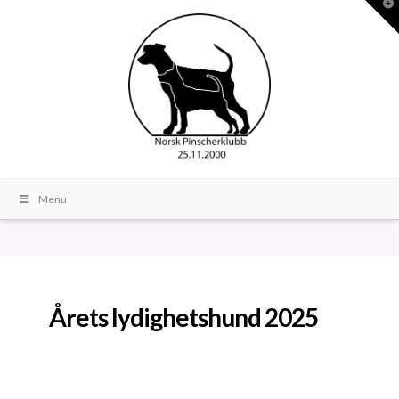
T
t
W
Menu
Årets lydighetshund 2025