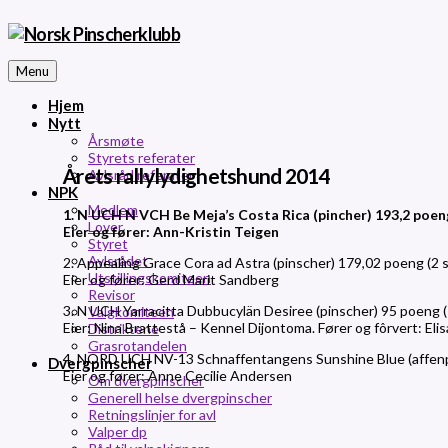
Menu
Hjem
Nytt
Årsmøte
Styrets referater
Årets rallylydighetshund 2014
Avlsråd referater
NPK
Medlem
1. N UCH N VCH Be Meja’s Costa Rica (pincher) 193,2 poeng
Lover
Eier og fører: Ann-Kristin Teigen
Styret
Avlsrådet
2. Appealing Grace Cora ad Astra (pinscher) 179,02 poeng (2 
Utstillingskomiteen
Eier og fører: Gerd Marit Sandberg
Revisor
3. N UCH Yarracitta Dubbucylän Desiree (pinscher) 95 poeng 
Valgkomiteen
Eier: Nina Brattestå – Kennel Dijontoma. Fører og fôrvert: El
Distriktene
Grasrotandelen
4. NORD UCH NV-13 Schnaffentangens Sunshine Blue (affenpi
Dvergpinscher
Eier og fører: Anne Cecilie Andersen
Om dvergpinscher
Generell helse dvergpinscher
Retningslinjer for avl
Valper dp