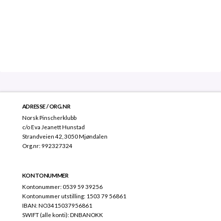
ADRESSE / ORG.NR
Norsk Pinscherklubb
c/o Eva Jeanett Hunstad
Strandveien 42, 3050 Mjøndalen
Org.nr: 992327324
KONTONUMMER
Kontonummer: 0539 59 39256
Kontonummer utstilling: 1503 79 56861
IBAN: NO3415037956861
SWIFT (alle konti): DNBANOKK