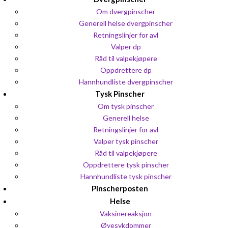
Om dvergpinscher
Generell helse dvergpinscher
Retningslinjer for avl
Valper dp
Råd til valpekjøpere
Oppdrettere dp
Hannhundliste dvergpinscher
Tysk Pinscher
Om tysk pinscher
Generell helse
Retningslinjer for avl
Valper tysk pinscher
Råd til valpekjøpere
Oppdrettere tysk pinscher
Hannhundliste tysk pinscher
Pinscherposten
Helse
Vaksinereaksjon
Øyesykdommer