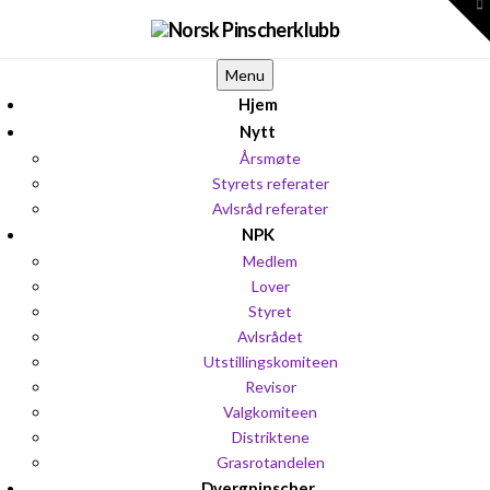
To
th
W
Menu
Hjem
Nytt
Årsmøte
Styrets referater
Avlsråd referater
NPK
Medlem
Lover
Styret
Avlsrådet
Utstillingskomiteen
Revisor
Valgkomiteen
Distriktene
Grasrotandelen
Dvergpinscher