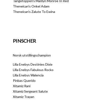
Tangetoppen's Marilyn Monroe In Red
Theneican's Onkel Adam
Theneican's Zalute To Ewina
PINSCHER
Norsk utstillingschampion
Lilla Enebys Destinies Dixie
Lilla Enebys Fabulous Rocko
Lilla Enebys Walencia
Pinbas Querido
Xitamiz Rani
Xitamiz Sergeant Salute
Xitamiz Trayan