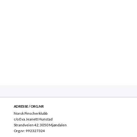
ADRESSE / ORG.NR
Norsk Pinscherklubb
c/o Eva Jeanett Hunstad
Strandveien 42, 3050 Mjøndalen
Org.nr: 992327324