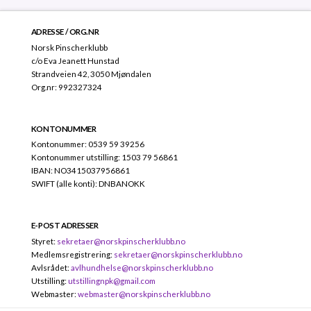
ADRESSE / ORG.NR
Norsk Pinscherklubb
c/o Eva Jeanett Hunstad
Strandveien 42, 3050 Mjøndalen
Org.nr: 992327324
KONTONUMMER
Kontonummer: 0539 59 39256
Kontonummer utstilling: 1503 79 56861
IBAN: NO3415037956861
SWIFT (alle konti): DNBANOKK
E-POST ADRESSER
Styret:
sekretaer@norskpinscherklubb.no
Medlemsregistrering:
sekretaer@norskpinscherklubb.no
Avlsrådet:
avlhundhelse@norskpinscherklubb.no
Utstilling:
utstillingnpk@gmail.com
Webmaster:
webmaster@norskpinscherklubb.no