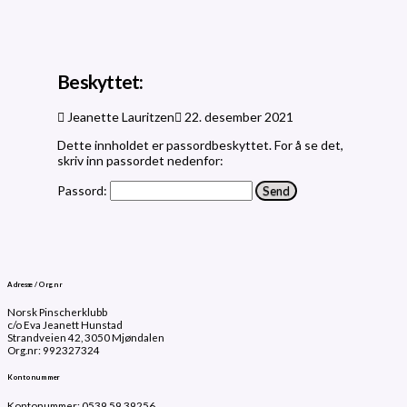
Beskyttet:
Jeanette Lauritzen
22. desember 2021
Dette innholdet er passordbeskyttet. For å se det,
skriv inn passordet nedenfor:
Passord:
Adresse / Org.nr
Norsk Pinscherklubb
c/o Eva Jeanett Hunstad
Strandveien 42, 3050 Mjøndalen
Org.nr: 992327324
Kontonummer
Kontonummer: 0539 59 39256