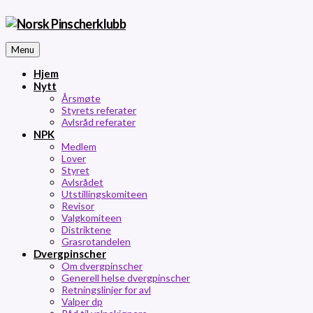
Menu
Hjem
Nytt
Årsmøte
Styrets referater
Avlsråd referater
NPK
Medlem
Lover
Styret
Avlsrådet
Utstillingskomiteen
Revisor
Valgkomiteen
Distriktene
Grasrotandelen
Dvergpinscher
Om dvergpinscher
Generell helse dvergpinscher
Retningslinjer for avl
Valper dp