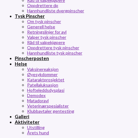
Råd til valpekjøpere
Oppdrettere dp
Hannhundliste dvergpinscher
Tysk Pinscher
Om tysk pinscher
Generell helse
Retningslinjer for avl
Valper tysk pinscher
Råd til valpekjøpere
Oppdrettere tysk pinscher
Hannhundliste tysk pinscher
Pinscherposten
Helse
Vaksinereaksjon
Øyesykdommer
Kataraktprosjektet
Patellaluksasjon
Hofteleddsdysplasi
Demodex
Matadoravl
Veterinærspesialister
Klubbavtaler gentesting
Galleri
Aktiviteter
Utstilling
Årets hund