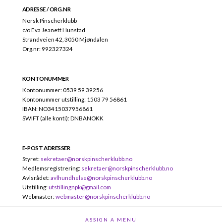
ADRESSE / ORG.NR
Norsk Pinscherklubb
c/o Eva Jeanett Hunstad
Strandveien 42, 3050 Mjøndalen
Org.nr: 992327324
KONTONUMMER
Kontonummer: 0539 59 39256
Kontonummer utstilling: 1503 79 56861
IBAN: NO3415037956861
SWIFT (alle konti): DNBANOKK
E-POST ADRESSER
Styret:
sekretaer@norskpinscherklubb.no
Medlemsregistrering:
sekretaer@norskpinscherklubb.no
Avlsrådet:
avlhundhelse@norskpinscherklubb.no
Utstilling:
utstillingnpk@gmail.com
Webmaster:
webmaster@norskpinscherklubb.no
ASSIGN A MENU