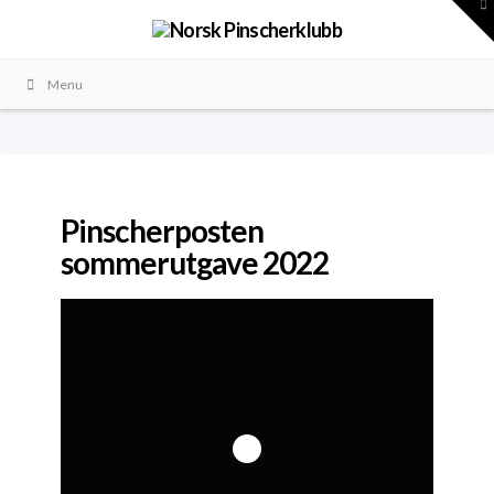
To
th
W
Menu
Pinscherposten
sommerutgave 2022