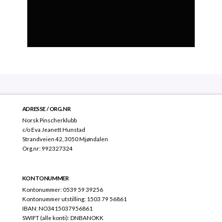
ADRESSE / ORG.NR
Norsk Pinscherklubb
c/o Eva Jeanett Hunstad
Strandveien 42, 3050 Mjøndalen
Org.nr: 992327324
KONTONUMMER
Kontonummer: 0539 59 39256
Kontonummer utstilling: 1503 79 56861
IBAN: NO3415037956861
SWIFT (alle konti): DNBANOKK