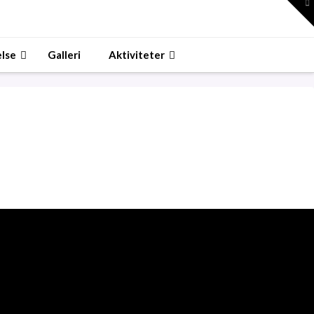
To
th
W
lse
Galleri
Aktiviteter